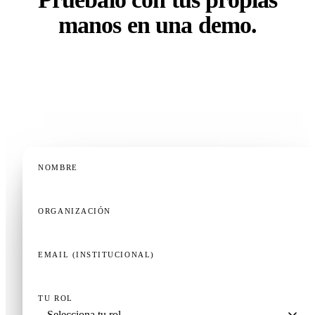
manos en una demo.
Ningún otro simulador de RCP funciona así. La forma
más rápida de entender por qué es probarlo — en 20
minutos montamos una sesión con tu equipo.
NOMBRE
ORGANIZACIÓN
EMAIL (INSTITUCIONAL)
TU ROL