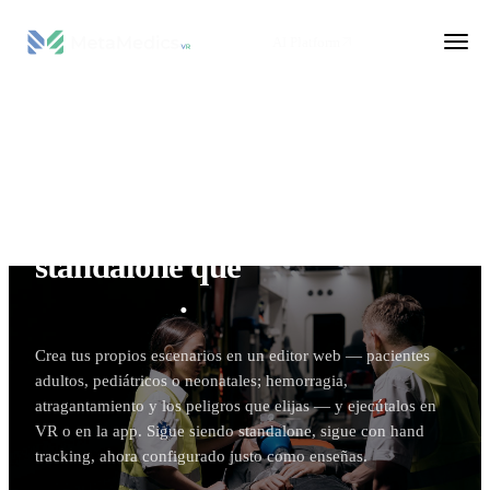
AI Platform
SIMULACIÓN VR
El simulador de RCP
standalone que
tú creas y
configuras
.
Crea tus propios escenarios en un editor web — pacientes
adultos, pediátricos o neonatales; hemorragia,
atragantamiento y los peligros que elijas — y ejecútalos en
VR o en la app. Sigue siendo standalone, sigue con hand
tracking, ahora configurado justo como enseñas.