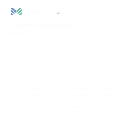
La plataforma de formación
práctica
para ciencias de la
salud.
AI Platform
beatriz@metamedicsvr.com
·
LinkedIn
PLATAFORMA
SOLUCIONES
Simulador Conversacional
Universidades y Facultades
Simulador de Paciente Virtual
Formación Profesional (FP)
Casos de Decisión Clínica
Centros Comunitarios y CNA
Contenido Interactivo y
Para Hospitales
Gamificado
Soluciones VR
Editor de Contenido
Evaluación y Analítica