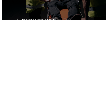
Solicitar demo
Volver a Soluciones VR
Editor web
Adulto · Pediátrico · Neonatal
App y VR
Multi-idioma
Configurar Simulación — VR Platform de MetaMedicsVR.