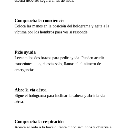
escena debe ser segura antes de nada.
02
Comprueba la consciencia
Coloca las manos en la posición del holograma y agita a la
víctima por los hombros para ver si responde.
03
Pide ayuda
Levanta los dos brazos para pedir ayuda. Pueden acudir
transeúntes — o, si estás solo, llamas tú al número de
emergencias.
04
Abre la vía aérea
Sigue el holograma para inclinar la cabeza y abrir la vía
aérea.
05
Comprueba la respiración
Acerca el oído a la boca durante cinco segundos y observa el