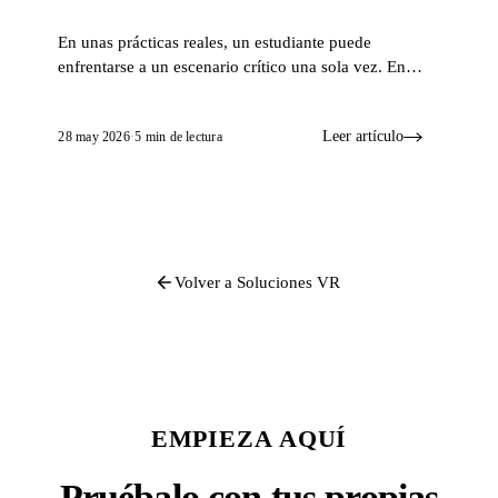
En unas prácticas reales, un estudiante puede
enfrentarse a un escenario crítico una sola vez. En
simulación, puede ensayar el mismo caso una y otra
vez. Esa diferencia es la que convierte el conocimiento
Leer artículo
28 may 2026
·
5 min de lectura
en destreza.
Volver a Soluciones VR
EMPIEZA AQUÍ
Pruébalo con tus propias