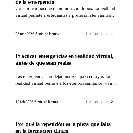
de la emergencia
Un paro cardíaco te da minutos, no horas. La realidad
virtual permite a estudiantes y profesionales sanitarios
ensayar la reanimación cardiopulmonar una y otra
vez, para que, cuando un corazón se detenga de
Leer artículo
26 mar 2026
·
5 min de lectura
verdad, las manos ya sepan qué hacer.
Practicar emergencias en realidad virtual,
SIMULACIÓN Y VR
antes de que sean reales
Las emergencias no dejan margen para ensayar. La
realidad virtual permite a los equipos sanitarios vivir
situaciones de alto riesgo —incendios, fugas químicas,
evacuaciones de hospital— y tomar las decisiones
Leer artículo
12 feb 2026
·
6 min de lectura
difíciles en un lugar donde un error no hace daño a
nadie.
Por qué la repetición es la pieza que falta
SIMULACIÓN Y VR
en la formación clínica