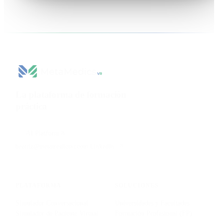
La plataforma de formación
práctica
para ciencias de la
salud.
AI Platform
beatriz@metamedicsvr.com
·
LinkedIn
PLATAFORMA
SOLUCIONES
Simulador Conversacional
Universidades y Facultades
Simulador de Paciente Virtual
Formación Profesional (FP)