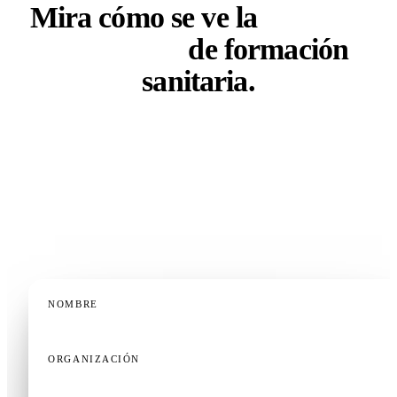
Mira cómo se ve la
próxima
generación
de formación
sanitaria.
Tanto si diriges una facultad, un programa de
residencia, un departamento de formación clínica o
una operación de formación continua — una demo de
20 minutos, adaptada a tu contexto, es la forma más
rápida de saber si esto encaja.
NOMBRE
ORGANIZACIÓN