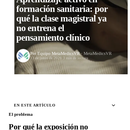
formación sanitaria: por
qué la clase magistral ya
no entrena el
pensamiento clínico
Por Equipo MetaMedicsVR
· MetaMedicsVR
13 de junio de 2026
·
3 min de lectura
EN ESTE ARTÍCULO
El problema
Por qué la exposición no