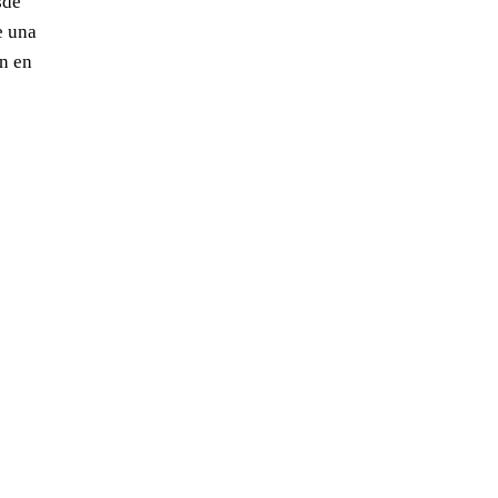
sde
e una
n en