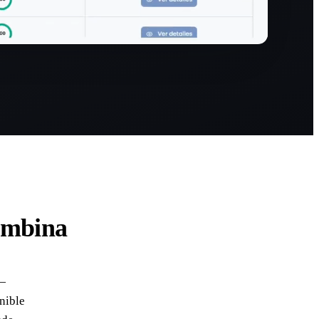
combina
 —
nible