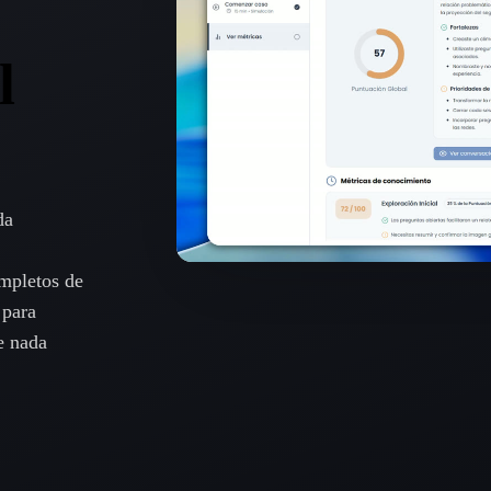
l
da
ompletos de
 para
e nada