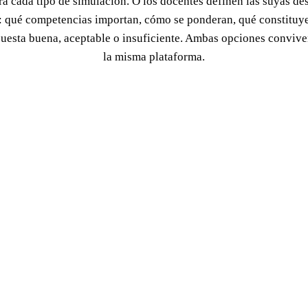
ra cada tipo de simulación. O los docentes definen las suyas de
: qué competencias importan, cómo se ponderan, qué constituy
puesta buena, aceptable o insuficiente. Ambas opciones convive
la misma plataforma.
Solicitar demo