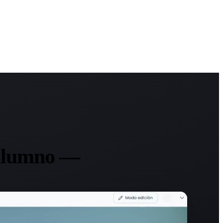
 alumno —