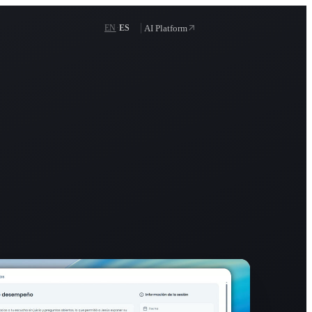
Solicitar demo
·
AI Platform
EN
ES