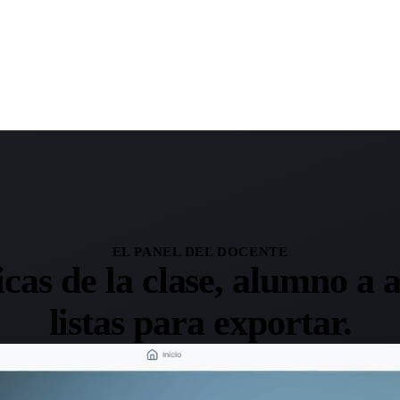
EL PANEL DEL DOCENTE
icas de la clase, alumno a
listas para exportar.