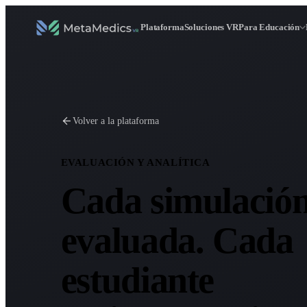
Plataforma
Soluciones VR
Para Educación
Volver a la plataforma
EVALUACIÓN Y ANALÍTICA
Cada simulació
evaluada. Cada
estudiante