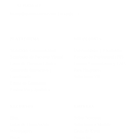
AI Platform
beatriz@metamedicsvr.com
·
LinkedIn
PLATAFORMA
SOLUCIONES
Simulador Conversacional
Universidades y Facultades
Simulador de Paciente Virtual
Formación Profesional (FP)
Casos de Decisión Clínica
Centros Comunitarios y CNA
Contenido Interactivo y
Para Hospitales
Gamificado
Soluciones VR
Editor de Contenido
Evaluación y Analítica
RECURSOS
EMPRESA
Blog
Sobre Nosotros
Guías de Financiación
Soluciones a Medida
Whitepapers
Casos de Éxito
Becas
Proyectos