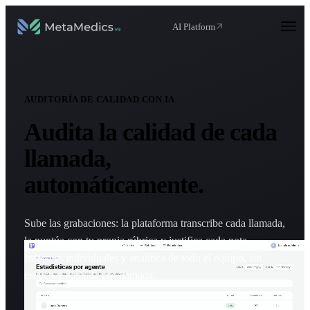
AI Platform
AUDITORÍA DE CALIDAD CON IA
Audita la calidad de
cada
llamada
,
automáticamente.
Sube las grabaciones: la plataforma transcribe cada llamada,
la puntúa con tu propia rúbrica y justifica cada nota.
Informes individuales y analítica de todo el equipo, sin
escuchar llamada por llamada.