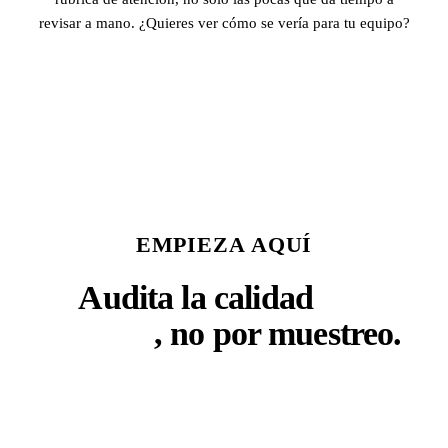
revisar a mano. ¿Quieres ver cómo se vería para tu equipo?
Pedir demo
EMPIEZA AQUÍ
Audita la calidad
con
criterio
, no por muestreo.
Cuéntanos cómo trabaja tu equipo y qué necesitas
medir. Te enseñamos cómo es auditar cada llamada de
forma automática.