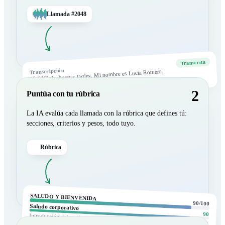
Llamada #2048
Transcrita
Transcripción
Hola, buenas tardes. Mi nombre es Lucía Romero.
00:01
Sí, soy yo.
00:07
2
Puntúa con tu rúbrica
La IA evalúa cada llamada con la rúbrica que defines tú:
secciones, criterios y pesos, todo tuyo.
Rúbrica
SALUDO Y BIENVENIDA
90/100
Saludo corporativo
90
Introducción del motivo
85