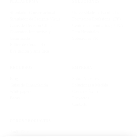
PLATAFORMA
SOLUCIONES
Simulador Conversacional
Universidades y Facultades
Simulador de Paciente Virtual
Formación Profesional (FP)
Casos de Decisión Clínica
Centros Comunitarios y CNA
Contenido Interactivo y
Para Hospitales
Gamificado
Soluciones VR
Editor de Contenido
Evaluación y Analítica
RECURSOS
EMPRESA
Blog
Sobre Nosotros
Guías de Financiación
Soluciones a Medida
Whitepapers
Casos de Éxito
Becas
Proyectos
Contacto
OTROS PRODUCTOS
Audit Calls