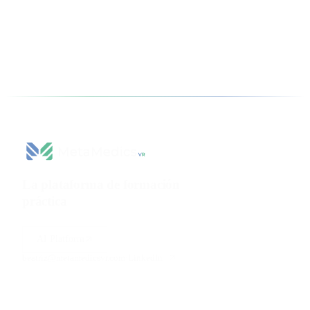
La plataforma de formación
práctica
para ciencias de la
salud.
AI Platform
beatriz@metamedicsvr.com
·
LinkedIn