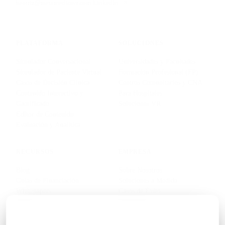
beatriz@metamedicsvr.com
·
LinkedIn
PLATAFORMA
SOLUCIONES
Simulador Conversacional
Universidades y Facultades
Simulador de Paciente Virtual
Formación Profesional (FP)
Casos de Decisión Clínica
Centros Comunitarios y CNA
Contenido Interactivo y
Para Hospitales
Gamificado
Soluciones VR
Editor de Contenido
Evaluación y Analítica
RECURSOS
EMPRESA
Blog
Sobre Nosotros
Guías de Financiación
Soluciones a Medida
Whitepapers
Casos de Éxito
Becas
Proyectos
Tu privacidad nos importa
Contacto
Usamos cookies necesarias para que el sitio funcione y, solo si