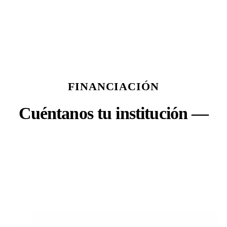
FINANCIACIÓN
Cuéntanos tu institución —
y vemos qué financiación
encaja.
Hemos ayudado a centros de España, la UE y EE. UU.
a preparar solicitudes de financiación. Tráelo a la
conversación y lo trabajamos juntos.