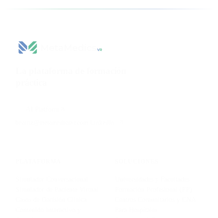
La plataforma de formación
práctica
para ciencias de la
salud.
AI Platform
beatriz@metamedicsvr.com
·
LinkedIn
PLATAFORMA
SOLUCIONES
Simulador Conversacional
Universidades y Facultades
Simulador de Paciente Virtual
Formación Profesional (FP)
Casos de Decisión Clínica
Centros Comunitarios y CNA
Contenido Interactivo y
Para Hospitales