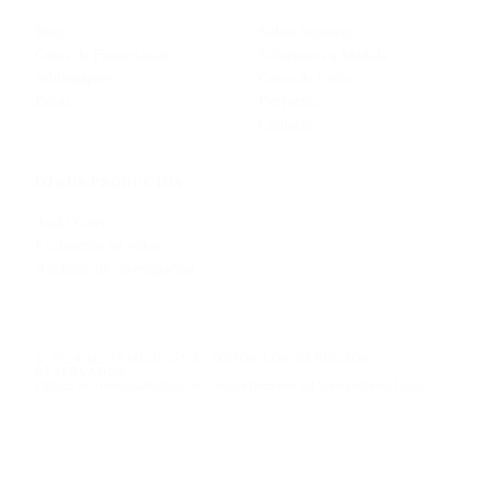
Blog
Sobre Nosotros
Guías de Financiación
Soluciones a Medida
Whitepapers
Casos de Éxito
Becas
Proyectos
Contacto
OTROS PRODUCTOS
Audit Calls
Evaluación en vídeo
Asistente de investigación
© 2026 METAMEDICSVR. TODOS LOS DERECHOS
RESERVADOS.
Política de Privacidad
Política de Cookies
Términos del Servicio
Aviso Legal