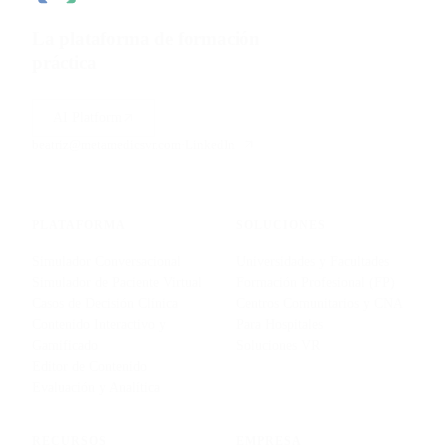
La plataforma de formación
práctica
para ciencias de la
salud.
AI Platform
beatriz@metamedicsvr.com
·
LinkedIn
PLATAFORMA
SOLUCIONES
Simulador Conversacional
Universidades y Facultades
Simulador de Paciente Virtual
Formación Profesional (FP)
Casos de Decisión Clínica
Centros Comunitarios y CNA
Contenido Interactivo y
Para Hospitales
Gamificado
Soluciones VR
Editor de Contenido
Evaluación y Analítica
RECURSOS
EMPRESA