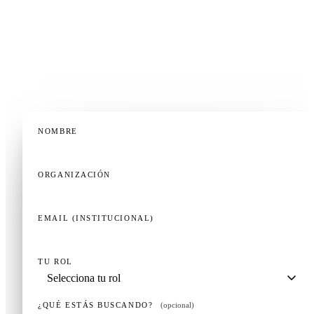
residencia, un departamento de formación clínica o
una operación de formación continua — una demo de
20 minutos, adaptada a tu contexto, es la forma más
rápida de saber si esto encaja.
NOMBRE
ORGANIZACIÓN
EMAIL (INSTITUCIONAL)
TU ROL
¿QUÉ ESTÁS BUSCANDO?
(opcional)