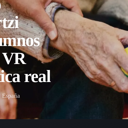
o
tzi
lumnos
n VR
ica real
, España