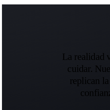
La realidad 
cuidar. Nu
replican l
confian