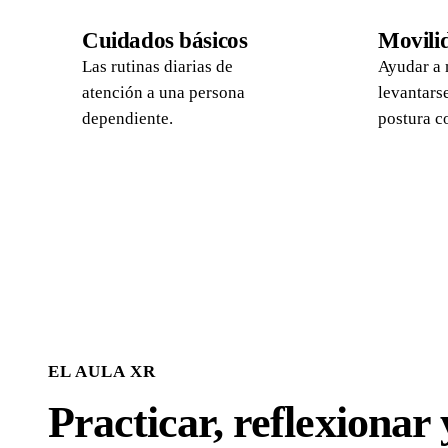
01
02
Cuidados básicos
Movilid
Las rutinas diarias de
Ayudar a 
atención a una persona
levantars
dependiente.
postura c
EL AULA XR
Practicar, reflexionar