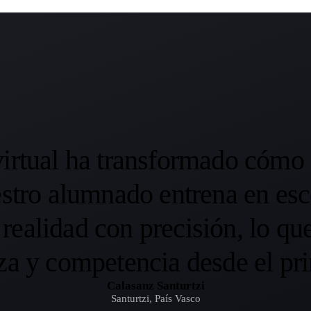
“
virtual ha transformado cóm
estro alumnado entrena en esc
a realidad con precisión, lo qu
za y competencia desde el pri
Calasanz Santurtzi
Santurtzi, País Vasco