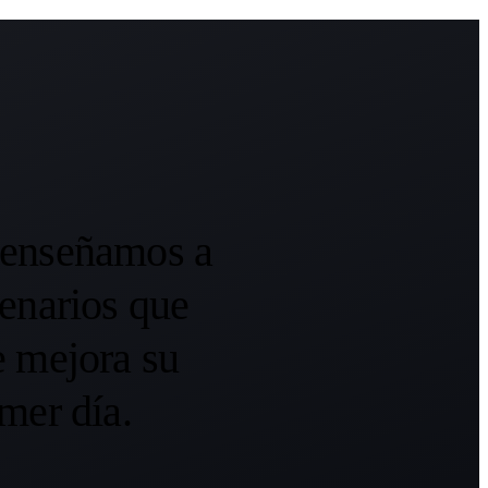
o enseñamos a
enarios que
e mejora su
mer día.