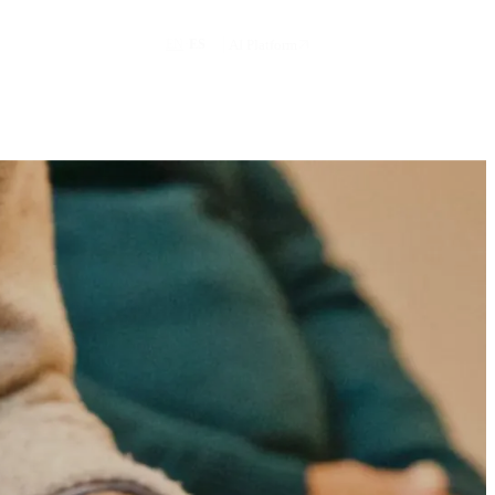
Solicitar demo
·
AI Platform
EN
ES