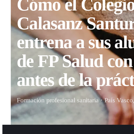
Cómo el Colegi
Calasanz Santur
entrena a sus a
de FP Salud co
antes de la práct
Formación profesional sanitaria · País Vasco