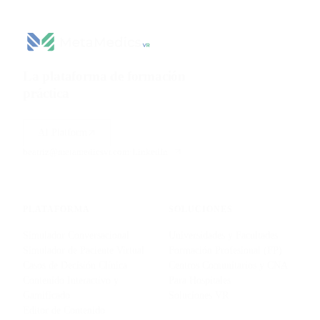
La plataforma de formación
práctica
para ciencias de la
salud.
AI Platform
beatriz@metamedicsvr.com
·
LinkedIn
PLATAFORMA
SOLUCIONES
Simulador Conversacional
Universidades y Facultades
Simulador de Paciente Virtual
Formación Profesional (FP)
Casos de Decisión Clínica
Centros Comunitarios y CNA
Contenido Interactivo y
Para Hospitales
Gamificado
Soluciones VR
Editor de Contenido