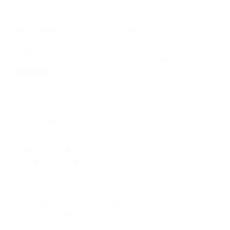
Evaluación y Analítica
RECURSOS
EMPRESA
Blog
Sobre Nosotros
Guías de Financiación
Soluciones a Medida
Whitepapers
Casos de Éxito
Becas
Proyectos
Contacto
OTROS PRODUCTOS
Audit Calls
Evaluación en vídeo
Asistente de investigación
© 2026 METAMEDICSVR. TODOS LOS DERECHOS
RESERVADOS.
Política de Privacidad
Política de Cookies
Términos del Servicio
Aviso Legal