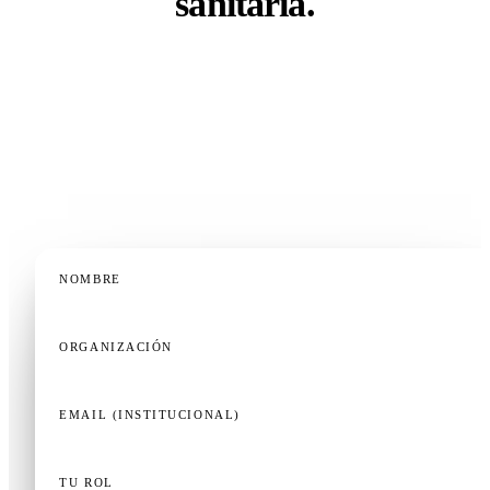
sanitaria.
Tanto si diriges una facultad, un programa de
residencia, un departamento de formación clínica o
una operación de formación continua — una demo de
20 minutos, adaptada a tu contexto, es la forma más
rápida de saber si esto encaja.
NOMBRE
ORGANIZACIÓN
EMAIL (INSTITUCIONAL)
TU ROL