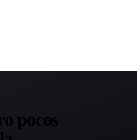
ro pocos
la.