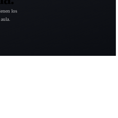
ienen los
 aula.