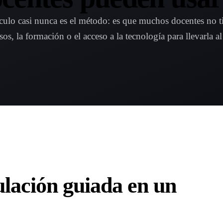
culo casi nunca es el método: es que muchos docentes no t
sos, la formación o el acceso a la tecnología para llevarla al
ulación guiada en un