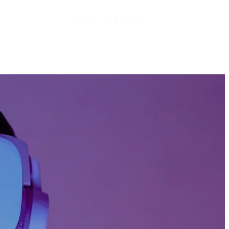
Solicitar demo
·
AI Platform
EN
ES