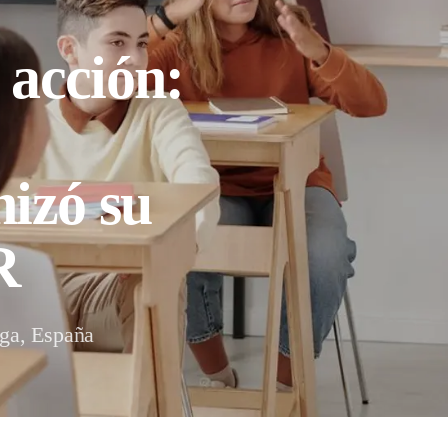
acción:
izó su
R
aga, España