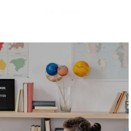
Solicitar demo
·
AI Platform
EN
ES