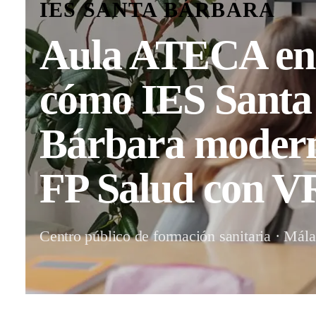
IES SANTA BÁRBARA
Aula ATECA en 
cómo IES Santa
Bárbara modern
FP Salud con V
Centro público de formación sanitaria · Mál